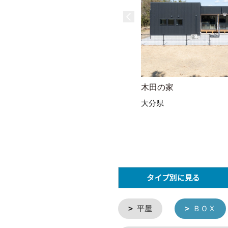
木田の家
大分県
タイプ別に見る
平屋
ＢＯＸ