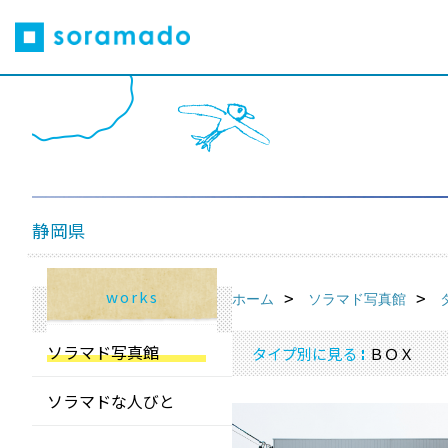
静岡県
works
ホーム
ソラマド写真館
ソラマド写真館
タイプ別に見る
ＢＯＸ
ソラマドな人びと