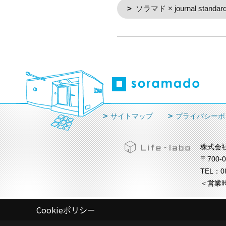
ソラマド × journal standard 
サイトマップ
プライバシーポ
株式会
〒700-
TEL：
0
＜営業時
Cookieポリシー
Copyright (c) Life-labo. All Rights Reserved.
|
Produced by
ゴデス