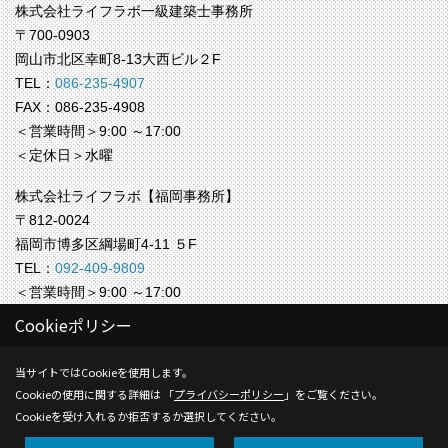
株式会社ライフラボ一級建築士事務所
〒700-0903
岡山市北区幸町8-13大西ビル２F
TEL：
086-235-4907
FAX：086-235-4908
＜営業時間＞9:00 ～17:00
＜定休日＞水曜
株式会社ライフラボ【福岡事務所】
〒812-0024
福岡市博多区綱場町4-11 ５F
TEL：
092-409-9809
＜営業時間＞9:00 ～17:00
＜定休日＞水曜
Cookieポリシー
Copyright (c) Life-labo. All Rights Reserved.
当サイトではCookieを使用します。
Cookieの使用に関する詳細は 「
プライバシーポリシー
」をご覧ください。
Produced by
ゴデスクリエイト
Cookieを受け入れるか拒否するか選択してください。