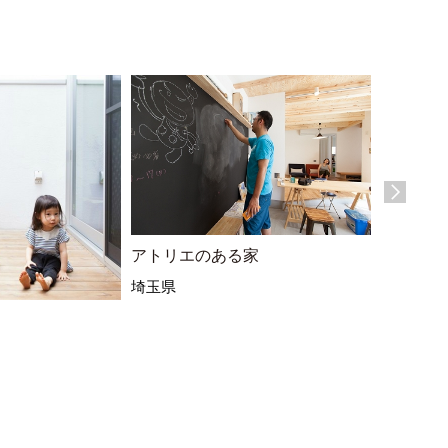
アトリエのある家
埼玉県
doteの
東京都