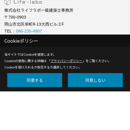
株式会社ライフラボ一級建築士事務所
〒700-0903
岡山市北区幸町8-13大西ビル２F
TEL：
086-235-4907
FAX：086-235-4908
Cookieポリシー
＜営業時間＞9:00 ～17:00
＜定休日＞水曜
当サイトではCookieを使用します。
Cookieの使用に関する詳細は 「
プライバシーポリシー
」をご覧ください。
株式会社ライフラボ【福岡事務所】
Cookieを受け入れるか拒否するか選択してください。
〒812-0024
福岡市博多区綱場町4-11 ５F
同意する
同意しない
TEL：
092-409-9809
＜営業時間＞9:00 ～17:00
＜定休日＞水曜
Copyright (c) Life-labo. All Rights Reserved.
Produced by
ゴデスクリエイト