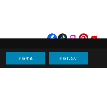
同意する
同意しない
福岡事務所】
多区綱場町4-11 ５F
7:00
＜定休日＞水曜