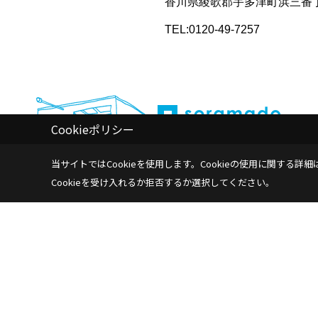
香川県綾歌郡宇多津町浜三番丁
TEL:0120-49-7257
Cookieポリシー
サイトマップ
プライバシーポ
当サイトではCookieを使用します。
Cookieの使用に関する詳細
Cookieを受け入れるか拒否するか選択してください。
株式会
〒700-
TEL：
0
＜営業時
Copyright (c) Life-labo. All Rights Reserved.
|
Produced by
ゴデス