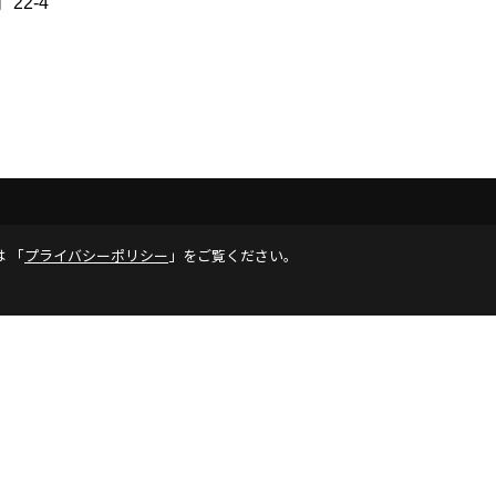
 22-4
リシー
は 「
プライバシーポリシー
」をご覧ください。
社ライフラボ一級建築士事務所
株式会社ライフラボ【
0903
岡山市北区幸町8-13大西ビル２F
〒812-0024
福岡市博
86-235-4907
FAX：086-235-4908
TEL：
092-409-9809
間＞9:00 ～17:00
＜定休日＞水曜
＜営業時間＞9:00 ～1
クリエイト