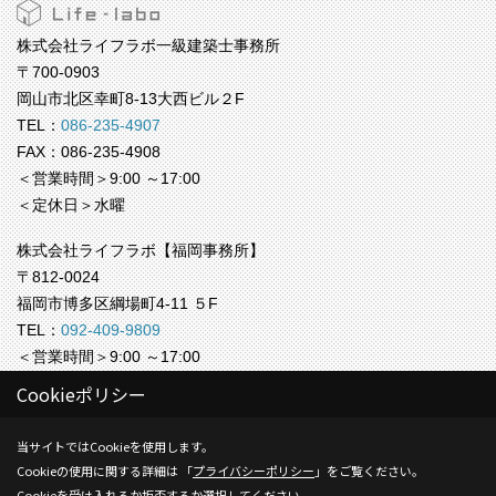
株式会社ライフラボ一級建築士事務所
〒700-0903
岡山市北区幸町8-13大西ビル２F
TEL：
086-235-4907
FAX：086-235-4908
＜営業時間＞9:00 ～17:00
＜定休日＞水曜
株式会社ライフラボ【福岡事務所】
〒812-0024
福岡市博多区綱場町4-11 ５F
TEL：
092-409-9809
＜営業時間＞9:00 ～17:00
＜定休日＞水曜
Cookieポリシー
Copyright (c) Life-labo. All Rights Reserved.
当サイトではCookieを使用します。
Cookieの使用に関する詳細は 「
プライバシーポリシー
」をご覧ください。
Produced by
ゴデスクリエイト
Cookieを受け入れるか拒否するか選択してください。