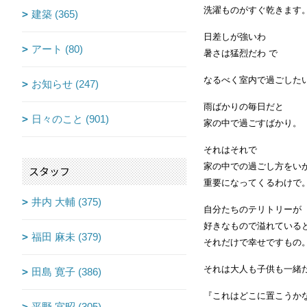
洗濯ものがすぐ乾きます
建築 (365)
日差しが強いわ
アート (80)
暑さは猛烈だわ で
なるべく室内で過ごした
お知らせ (247)
雨ばかりの毎日だと
日々のこと (901)
家の中で過ごすばかり。
それはそれで
家の中での過ごし方をい
スタッフ
重要になってくるわけで
井内 大輔 (375)
自分たちのテリトリーが
好きなもので溢れている
福田 麻未 (379)
それだけで幸せですもの
それは大人も子供も一緒
田島 寛子 (386)
『これはどこに置こうか
平野 宜昭 (305)