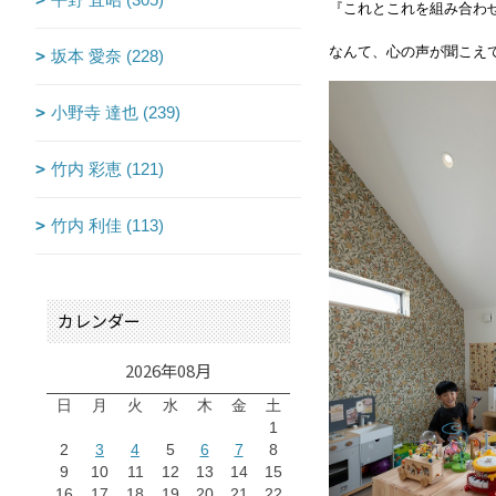
『これとこれを組み合わ
なんて、心の声が聞こえ
坂本 愛奈 (228)
小野寺 達也 (239)
竹内 彩恵 (121)
竹内 利佳 (113)
カレンダー
2026年08月
日
月
火
水
木
金
土
1
2
3
4
5
6
7
8
9
10
11
12
13
14
15
16
17
18
19
20
21
22