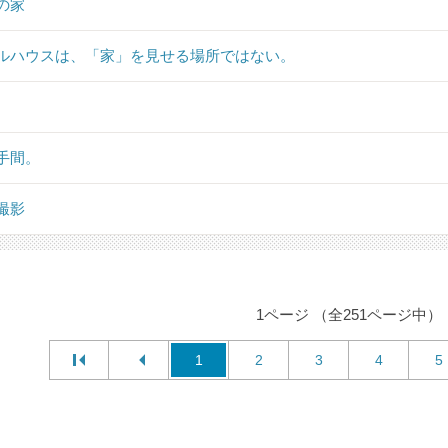
の家
ルハウスは、「家」を見せる場所ではない。
手間。
撮影
1ページ （全251ページ中）
1
2
3
4
5