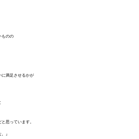
。
いものの
かに満足させるかが
。
と
。
だと思っています。
な。』