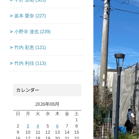
坂本 愛奈 (227)
小野寺 達也 (239)
竹内 彩恵 (121)
竹内 利佳 (113)
カレンダー
2026年08月
日
月
火
水
木
金
土
1
2
3
4
5
6
7
8
9
10
11
12
13
14
15
16
17
18
19
20
21
22