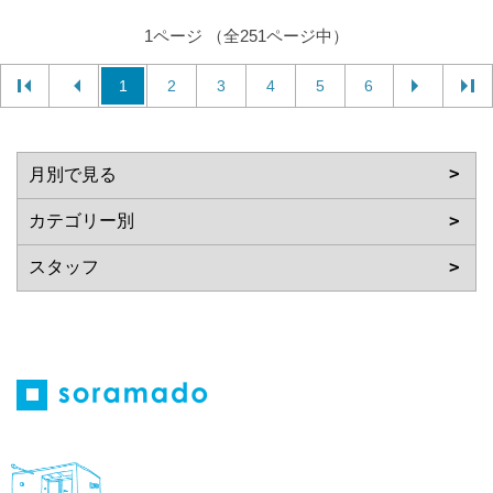
1ページ （全251ページ中）
1
2
3
4
5
6