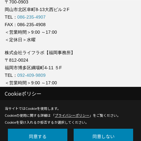
〒700-0903
岡山市北区幸町8-13大西ビル２F
TEL：
086-235-4907
FAX：086-235-4908
＜営業時間＞9:00 ～17:00
＜定休日＞水曜
株式会社ライフラボ【福岡事務所】
〒812-0024
福岡市博多区綱場町4-11 ５F
TEL：
092-409-9809
＜営業時間＞9:00 ～17:00
＜定休日＞水曜
Cookieポリシー
Copyright (c) Life-labo. All Rights Reserved.
当サイトではCookieを使用します。
Cookieの使用に関する詳細は 「
プライバシーポリシー
」をご覧ください。
Produced by
ゴデスクリエイト
Cookieを受け入れるか拒否するか選択してください。
同意する
同意しない