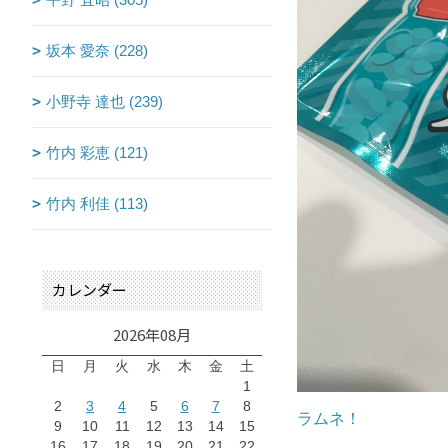
坂本 愛奈 (228)
小野寺 達也 (239)
竹内 彩恵 (121)
竹内 利佳 (113)
カレンダー
2026年08月
日
月
火
水
木
金
土
1
2
3
4
5
6
7
8
ラムネ！
9
10
11
12
13
14
15
16
17
18
19
20
21
22