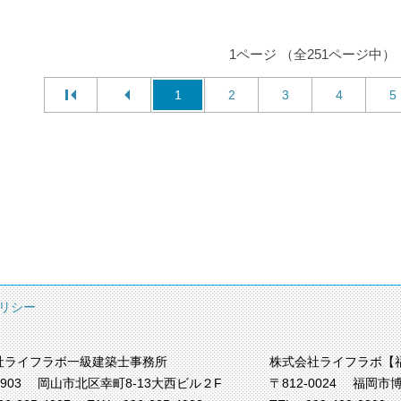
1ページ （全251ページ中）
1
2
3
4
5
リシー
社ライフラボ一級建築士事務所
株式会社ライフラボ【
0903
岡山市北区幸町8-13大西ビル２F
〒812-0024
福岡市博