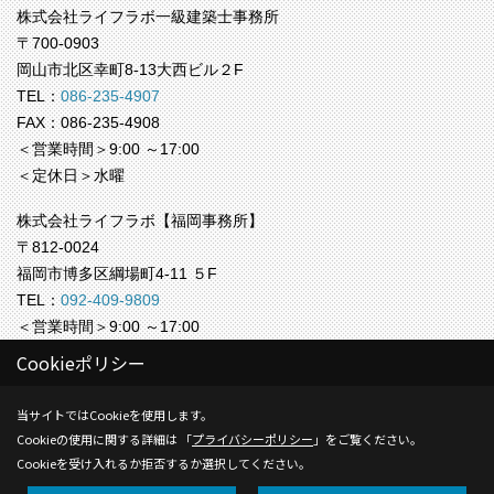
株式会社ライフラボ一級建築士事務所
〒700-0903
岡山市北区幸町8-13大西ビル２F
TEL：
086-235-4907
FAX：086-235-4908
＜営業時間＞9:00 ～17:00
＜定休日＞水曜
株式会社ライフラボ【福岡事務所】
〒812-0024
福岡市博多区綱場町4-11 ５F
TEL：
092-409-9809
＜営業時間＞9:00 ～17:00
＜定休日＞水曜
Cookieポリシー
Copyright (c) Life-labo. All Rights Reserved.
当サイトではCookieを使用します。
Cookieの使用に関する詳細は 「
プライバシーポリシー
」をご覧ください。
Produced by
ゴデスクリエイト
Cookieを受け入れるか拒否するか選択してください。