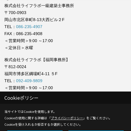
株式会社ライフラボ一級建築士事務所
〒700-0903
岡山市北区幸町8-13大西ビル２F
TEL：
086-235-4907
FAX：086-235-4908
＜営業時間＞9:00 ～17:00
＜定休日＞水曜
株式会社ライフラボ【福岡事務所】
〒812-0024
福岡市博多区綱場町4-11 ５F
TEL：
092-409-9809
＜営業時間＞9:00 ～17:00
＜定休日＞水曜
Cookieポリシー
Copyright (c) Life-labo. All Rights Reserved.
当サイトではCookieを使用します。
Cookieの使用に関する詳細は 「
プライバシーポリシー
」をご覧ください。
Produced by
ゴデスクリエイト
Cookieを受け入れるか拒否するか選択してください。