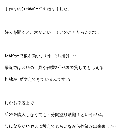
手作りのｳｪﾙｶﾑﾎﾞｰﾄﾞを贈りました。
好みを聞くと、木がいい！！とのことだったので、
ﾎｰﾑｾﾝﾀｰで板を買い、ｶｯﾄ、ﾔｽﾘ掛け･･･
最近ではﾚﾝﾀﾙの工具や作業ｽﾍﾟｰｽまで貸してもらえる
ﾎｰﾑｾﾝﾀｰが増えてきているんですね！
しかも塗装まで！
ﾍﾟﾝｷを購入しなくても～分間塗り放題！というｼｽﾃﾑ。
ﾑﾗにならないｺﾂまで教えてもらいながら作業が出来ました♪