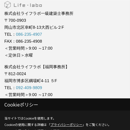
株式会社ライフラボ一級建築士事務所
〒700-0903
岡山市北区幸町8-13大西ビル２F
TEL：
086-235-4907
FAX：086-235-4908
＜営業時間＞9:00 ～17:00
＜定休日＞水曜
株式会社ライフラボ【福岡事務所】
〒812-0024
福岡市博多区綱場町4-11 ５F
TEL：
092-409-9809
＜営業時間＞9:00 ～17:00
＜定休日＞水曜
Cookieポリシー
Copyright (c) Life-labo. All Rights Reserved.
当サイトではCookieを使用します。
Cookieの使用に関する詳細は 「
プライバシーポリシー
」をご覧ください。
Produced by
ゴデスクリエイト