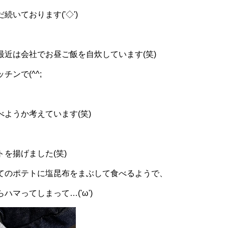
続いております('◇')ゞ
最近は会社でお昼ご飯を自炊しています(笑)
ンで(^^;
ようか考えています(笑)
を揚げました(笑)
てのポテトに塩昆布をまぶして食べるようで、
ハマってしまって…('ω')