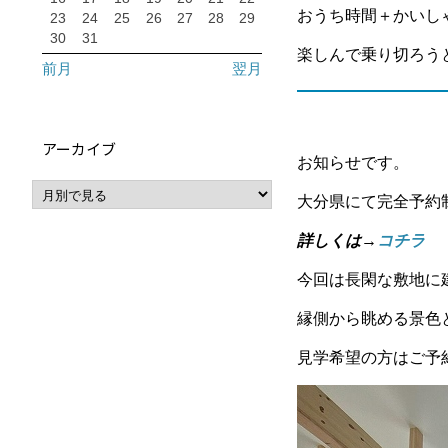
おうち時間＋かいし
23
24
25
26
27
28
29
30
31
楽しんで乗り切ろうと思
前月
翌月
アーカイブ
お知らせです。
大分県にて完全予約制で
詳しくは→
コチラ
今回は長閑な敷地に
縁側から眺める景色
見学希望の方はご予約お