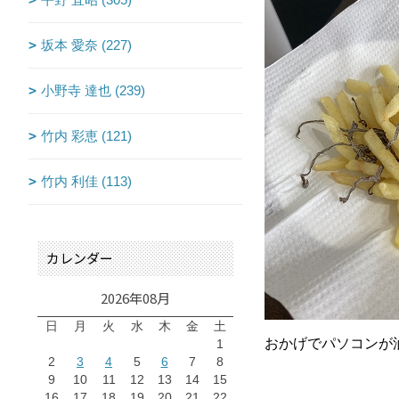
坂本 愛奈 (227)
小野寺 達也 (239)
竹内 彩恵 (121)
竹内 利佳 (113)
カレンダー
2026年08月
日
月
火
水
木
金
土
おかげでパソコンが油
1
2
3
4
5
6
7
8
9
10
11
12
13
14
15
16
17
18
19
20
21
22