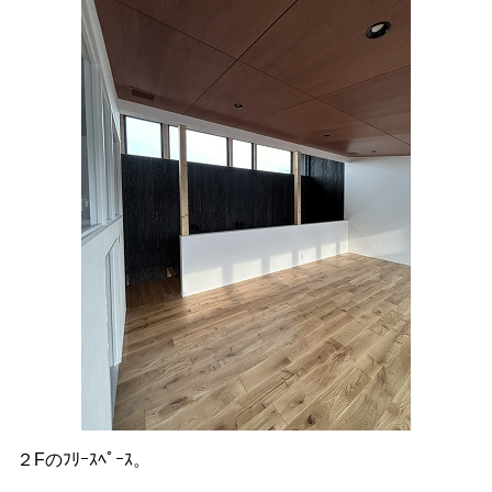
２Fのﾌﾘｰｽﾍﾟｰｽ。