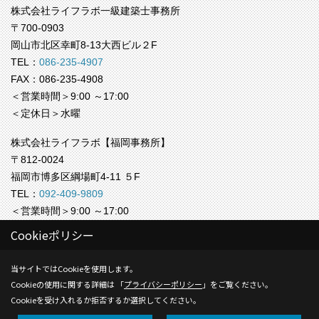
株式会社ライフラボ一級建築士事務所
〒700-0903
岡山市北区幸町8-13大西ビル２F
TEL：
086-235-4907
FAX：086-235-4908
＜営業時間＞9:00 ～17:00
＜定休日＞水曜
株式会社ライフラボ【福岡事務所】
〒812-0024
福岡市博多区綱場町4-11 ５F
TEL：
092-409-9809
＜営業時間＞9:00 ～17:00
＜定休日＞水曜
Cookieポリシー
Copyright (c) Life-labo. All Rights Reserved.
当サイトではCookieを使用します。
Cookieの使用に関する詳細は 「
プライバシーポリシー
」をご覧ください。
Produced by
ゴデスクリエイト
Cookieを受け入れるか拒否するか選択してください。