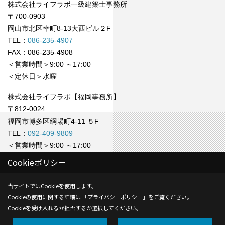
株式会社ライフラボ一級建築士事務所
〒700-0903
岡山市北区幸町8-13大西ビル２F
TEL：
086-235-4907
FAX：086-235-4908
＜営業時間＞9:00 ～17:00
＜定休日＞水曜
株式会社ライフラボ【福岡事務所】
〒812-0024
福岡市博多区綱場町4-11 ５F
TEL：
092-409-9809
＜営業時間＞9:00 ～17:00
＜定休日＞水曜
Cookieポリシー
Copyright (c) Life-labo. All Rights Reserved.
当サイトではCookieを使用します。
Cookieの使用に関する詳細は 「
プライバシーポリシー
」をご覧ください。
Produced by
ゴデスクリエイト
Cookieを受け入れるか拒否するか選択してください。