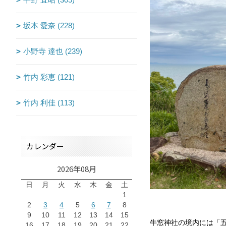
坂本 愛奈 (228)
小野寺 達也 (239)
竹内 彩恵 (121)
竹内 利佳 (113)
カレンダー
2026年08月
日
月
火
水
木
金
土
1
2
3
4
5
6
7
8
9
10
11
12
13
14
15
牛窓神社の境内には「
16
17
18
19
20
21
22