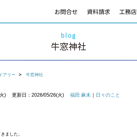
お問合せ
資料請求
工務店
blog
牛窓神社
イアリー
牛窓神社
火)
更新日：2026/05/26(火)
福田 麻未
｜
日々のこと
てきました。