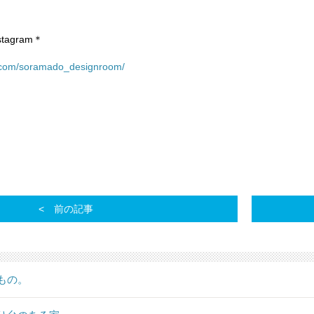
tagram＊
m.com/soramado_designroom/
前の記事
もの。