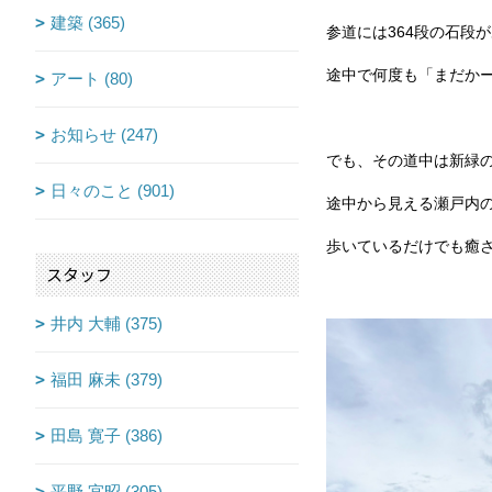
建築 (365)
参道には364段の石段
途中で何度も「まだか
アート (80)
お知らせ (247)
でも、その道中は新緑
日々のこと (901)
途中から見える瀬戸内
歩いているだけでも癒
スタッフ
井内 大輔 (375)
福田 麻未 (379)
田島 寛子 (386)
平野 宜昭 (305)