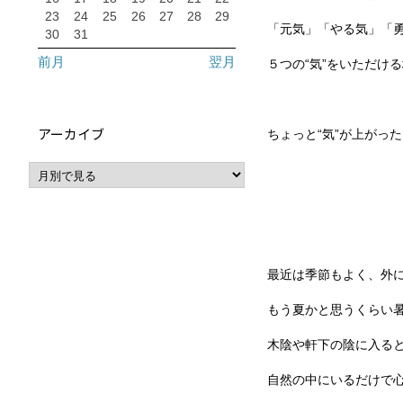
23
24
25
26
27
28
29
「元気」「やる気」「
30
31
前月
翌月
５つの“気”をいただけ
アーカイブ
ちょっと“気”が上がった
最近は季節もよく、外
もう夏かと思うくらい
木陰や軒下の陰に入る
自然の中にいるだけで