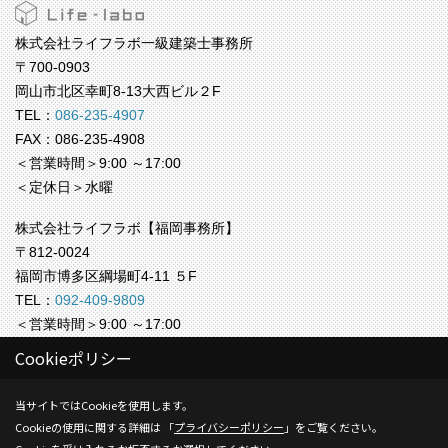
株式会社ライフラボ一級建築士事務所
〒700-0903
岡山市北区幸町8-13大西ビル２F
TEL：
086-235-4907
FAX：086-235-4908
＜営業時間＞9:00 ～17:00
＜定休日＞水曜
株式会社ライフラボ【福岡事務所】
〒812-0024
福岡市博多区綱場町4-11 ５F
TEL：
092-409-9809
＜営業時間＞9:00 ～17:00
＜定休日＞水曜
Cookieポリシー
Copyright (c) Life-labo. All Rights Reserved.
当サイトではCookieを使用します。
Cookieの使用に関する詳細は 「
プライバシーポリシー
」をご覧ください。
Produced by
ゴデスクリエイト