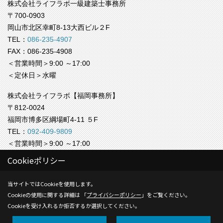
株式会社ライフラボ一級建築士事務所
〒700-0903
岡山市北区幸町8-13大西ビル２F
TEL：
086-235-4907
FAX：086-235-4908
＜営業時間＞9:00 ～17:00
＜定休日＞水曜
株式会社ライフラボ【福岡事務所】
〒812-0024
福岡市博多区綱場町4-11 ５F
TEL：
092-409-9809
＜営業時間＞9:00 ～17:00
＜定休日＞水曜
Cookieポリシー
Copyright (c) Life-labo. All Rights Reserved.
当サイトではCookieを使用します。
Cookieの使用に関する詳細は 「
プライバシーポリシー
」をご覧ください。
Produced by
ゴデスクリエイト
Cookieを受け入れるか拒否するか選択してください。