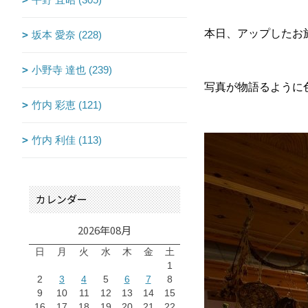
本日、アップしたお
坂本 愛奈 (228)
小野寺 達也 (239)
写真が物語るように
竹内 彩恵 (121)
竹内 利佳 (113)
カレンダー
2026年08月
日
月
火
水
木
金
土
1
2
3
4
5
6
7
8
9
10
11
12
13
14
15
16
17
18
19
20
21
22