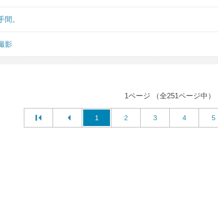
手間。
撮影
1ページ （全251ページ中）
1
2
3
4
5