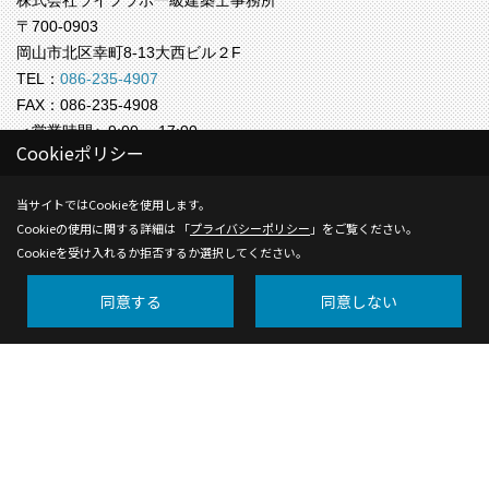
株式会社ライフラボ一級建築士事務所
〒700-0903
岡山市北区幸町8-13大西ビル２F
TEL：
086-235-4907
FAX：086-235-4908
＜営業時間＞9:00 ～17:00
Cookieポリシー
＜定休日＞水曜
株式会社ライフラボ【福岡事務所】
当サイトではCookieを使用します。
〒812-0024
Cookieの使用に関する詳細は 「
プライバシーポリシー
」をご覧ください。
Cookieを受け入れるか拒否するか選択してください。
福岡市博多区綱場町4-11 ５F
TEL：
092-409-9809
同意する
同意しない
＜営業時間＞9:00 ～17:00
＜定休日＞水曜
Copyright (c) Life-labo. All Rights Reserved.
Produced by
ゴデスクリエイト