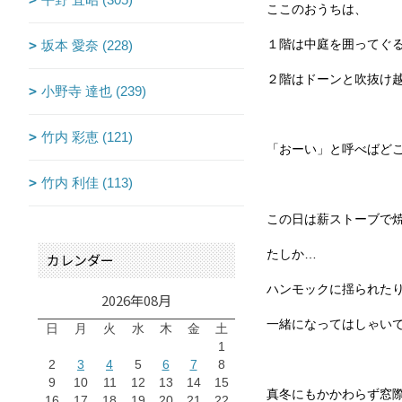
ここのおうちは、
坂本 愛奈 (228)
１階は中庭を囲ってぐ
２階はドーンと吹抜け
小野寺 達也 (239)
竹内 彩恵 (121)
「おーい」と呼べばど
竹内 利佳 (113)
この日は薪ストーブで
たしか…
カレンダー
ハンモックに揺られた
2026年08月
一緒になってはしゃい
日
月
火
水
木
金
土
1
2
3
4
5
6
7
8
9
10
11
12
13
14
15
真冬にもかかわらず窓
16
17
18
19
20
21
22