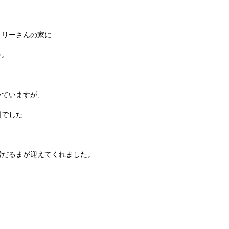
ミリーさんの家に
シ。
いていますが、
日でした…
雪だるまが迎えてくれました。