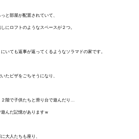
るっと部屋が配置されていて、
越しにロフトのようなスペースが２つ。
こにいても返事が返ってくるようなソラマドの家です。
焼いたピザをごちそうになり、
り２階で子供たちと滑り台で遊んだり…
で遊んだ記憶がありますｗ
際に大人たちも座り、