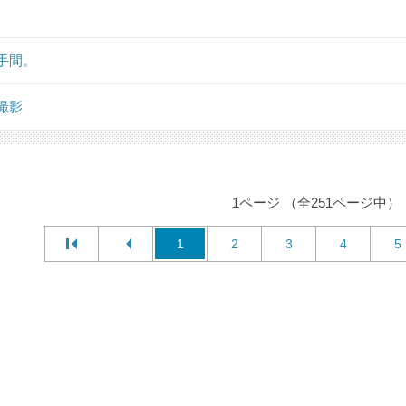
手間。
撮影
1ページ （全251ページ中）
1
2
3
4
5