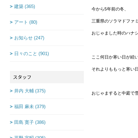
建築 (365)
今から5年前の冬、
三重県のソラマドファ
アート (80)
おじゃました時のハナ
お知らせ (247)
日々のこと (901)
ここ何日か寒い日が続
それよりももっと寒い
スタッフ
井内 大輔 (375)
おじゃますると中庭で
福田 麻未 (379)
田島 寛子 (386)
平野 宜昭 (305)