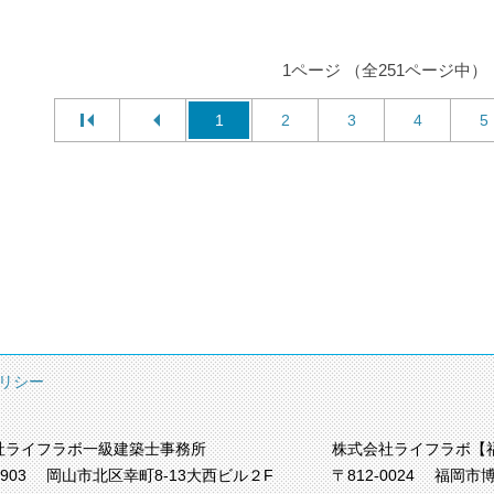
1ページ （全251ページ中）
1
2
3
4
5
リシー
社ライフラボ一級建築士事務所
株式会社ライフラボ【
0903
岡山市北区幸町8-13大西ビル２F
〒812-0024
福岡市博