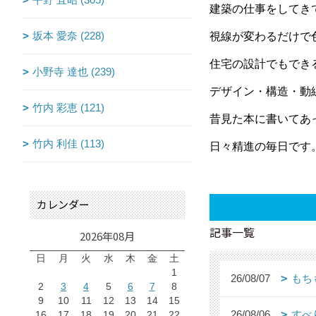
建築の仕事をしてき
坂本 愛奈 (228)
視線が変わるだけで
住宅の設計でもでき
小野寺 達也 (239)
デザイン・構造・動
竹内 彩恵 (121)
昔見た本に書いてあ
竹内 利佳 (113)
日々精進の毎日です
カレンダー
記事一覧
2026年08月
日
月
火
水
木
金
土
1
26/08/07
もち
2
3
4
5
6
7
8
9
10
11
12
13
14
15
26/08/06
すべ
16
17
18
19
20
21
22