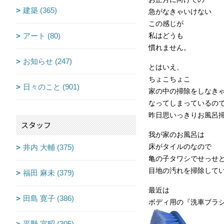
建築 (365)
急がなきゃいけない
この感じが
アート (80)
私はどうも
慣れません。
お知らせ (247)
とはいえ、
ちょこちょこ
日々のこと (901)
家の中の掃除をしなき
なってしまっているの
昨日思いっきりお風呂
スタッフ
我が家のお風呂は
井内 大輔 (375)
床がタイルのなので
亀の子タワシでせっせ
目地の汚れを掃除して
福田 麻未 (379)
最近は
田島 寛子 (386)
ボディ用の『洗車ブラ
平野 宜昭 (305)