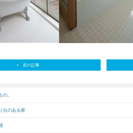
前の記事
もの。
り台のある家
感