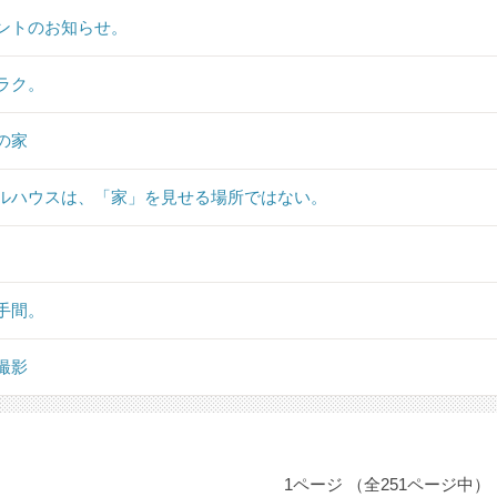
ントのお知らせ。
ラク。
の家
ルハウスは、「家」を見せる場所ではない。
手間。
撮影
1ページ （全251ページ中）