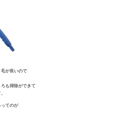
、毛が長いので
ころも掃除ができて
す。
るってのが
。