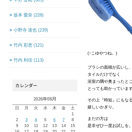
坂本 愛奈 (228)
小野寺 達也 (239)
竹内 彩恵 (121)
(↑こゆやつね。)
竹内 利佳 (113)
ブラシの面積が広いし
タイルだけでなく
浴室の隅や奥まったと
カレンダー
とっても助かっていま
2026年08月
その上『時短』にもな
嬉しいかぎり。
日
月
火
水
木
金
土
1
まだの方は
2
3
4
5
6
7
8
9
10
11
12
13
14
15
是非ぜひ一度お試しを
16
17
18
19
20
21
22