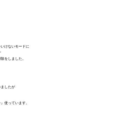
ゃいけないモードに
で
掃除をしました。
と
いましたが
シ』使っています。