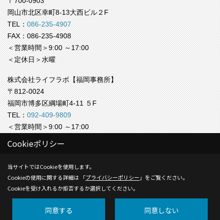
〒700-0903
岡山市北区幸町8-13大西ビル２F
TEL：
086-235-4907
FAX：086-235-4908
＜営業時間＞9:00 ～17:00
＜定休日＞水曜
株式会社ライフラボ【福岡事務所】
〒812-0024
福岡市博多区綱場町4-11 ５F
TEL：
092-409-9809
＜営業時間＞9:00 ～17:00
＜定休日＞水曜
Cookieポリシー
Copyright (c) Life-labo. All Rights Reserved.
当サイトではCookieを使用します。
Cookieの使用に関する詳細は 「
プライバシーポリシー
」をご覧ください。
Produced by
ゴデスクリエイト
Cookieを受け入れるか拒否するか選択してください。
同意する
同意しない