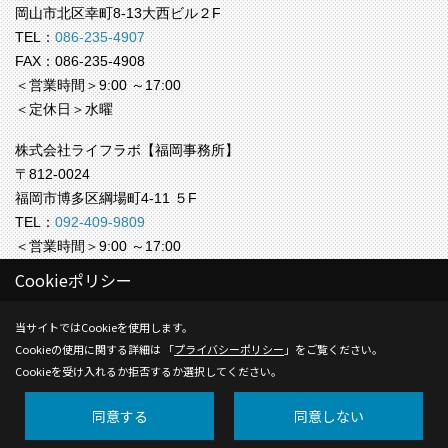
岡山市北区幸町8-13大西ビル２F
TEL：
086-235-4907
FAX：086-235-4908
＜営業時間＞9:00 ～17:00
＜定休日＞水曜
株式会社ライフラボ【福岡事務所】
〒812-0024
福岡市博多区綱場町4-11 ５F
TEL：
092-409-9809
＜営業時間＞9:00 ～17:00
＜定休日＞水曜
Cookieポリシー
Copyright (c) Life-labo. All Rights Reserved.
当サイトではCookieを使用します。
Cookieの使用に関する詳細は 「
プライバシーポリシー
」をご覧ください。
Produced by
ゴデスクリエイト
Cookieを受け入れるか拒否するか選択してください。
同意する
同意しない