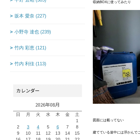
収納BOXに使ってみたり
坂本 愛奈 (227)
小野寺 達也 (239)
竹内 彩恵 (121)
竹内 利佳 (113)
カレンダー
2026年08月
日
月
火
水
木
金
土
1
図面には載ってない
2
3
4
5
6
7
8
建てている途中には浮かんで
9
10
11
12
13
14
15
16
17
18
19
20
21
22