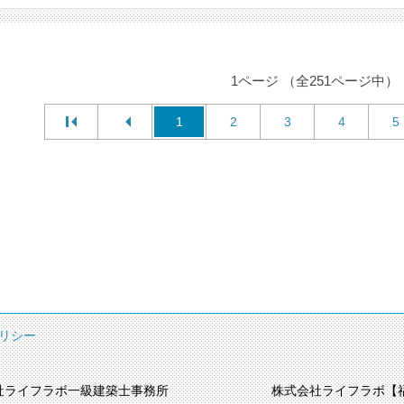
1ページ （全251ページ中）
1
2
3
4
5
リシー
社ライフラボ一級建築士事務所
株式会社ライフラボ【