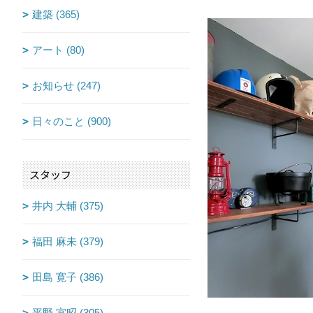
建築 (365)
アート (80)
お知らせ (247)
日々のこと (900)
スタッフ
井内 大輔 (375)
福田 麻未 (379)
田島 寛子 (386)
平野 宜昭 (305)