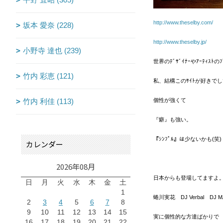
http://www.theselby.com/
坂本 愛奈 (228)
http://www.theselby.jp/
小野寺 達也 (239)
世界のﾃﾞｻﾞｲﾅｰやｱｰﾃｨｽﾄの
竹内 彩恵 (121)
私、結構このｻｲﾄが好きでし
竹内 利佳 (113)
個性が強くて
『癖』も強い。
『ｼﾝﾌﾟﾙ』は少ないかも(笑)
カレンダー
2026年08月
日本からも登場してますよ
日
月
火
水
木
金
土
1
蜷川実花
DJ Verbal D
2
3
4
5
6
7
8
9
10
11
12
13
14
15
実に個性的な方達ばかりで
16
17
18
19
20
21
22