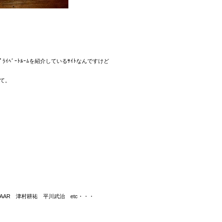
ﾌﾟﾗｲﾍﾞｰﾄﾙｰﾑを紹介している
ｻｲﾄなんですけど
て。
。
J MAAR 津村耕祐 平川武治 etc・・・