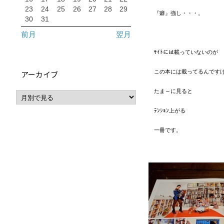
23
24
25
26
27
28
29
『癖』強し・・・。
30
31
前月
翌月
ｻｲﾄには載っていないのが
この本には載ってるんです
アーカイブ
たま～に見ると
ﾃﾝｼｮﾝ上がる
一冊です。