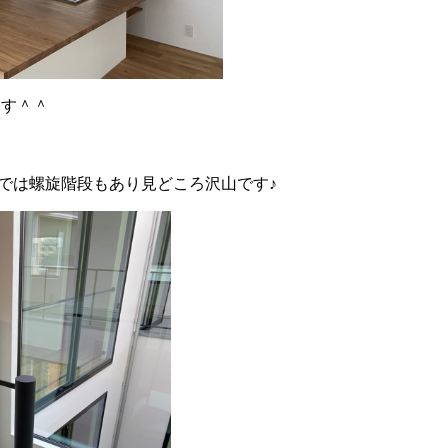
てます＾＾
では螺旋階段もあり見どころ沢山です♪