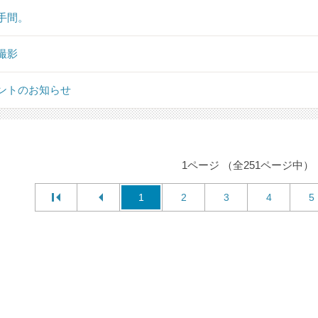
手間。
撮影
ントのお知らせ
1ページ （全251ページ中）
1
2
3
4
5