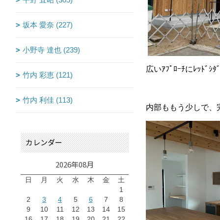
坂本 愛奈 (227)
小野寺 達也 (239)
広いｱﾌﾟﾛｰﾁにﾚｯﾄﾞ
竹内 彩恵 (121)
竹内 利佳 (113)
内部ももう少しで、
カレンダー
2026年08月
日
月
火
水
木
金
土
1
2
3
4
5
6
7
8
9
10
11
12
13
14
15
16
17
18
19
20
21
22