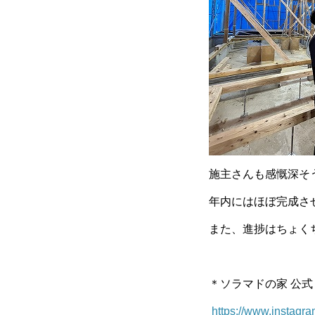
施主さんも感慨深そ
年内にはほぼ完成させ
また、進捗はちょくち
＊ソラマドの家 公式 In
https://www.instag