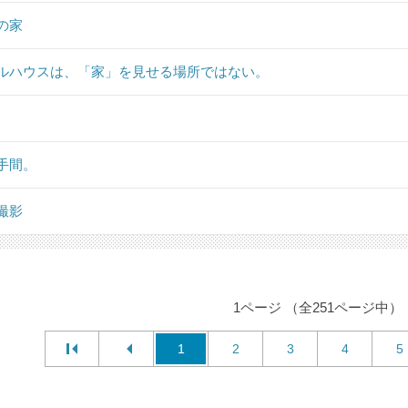
の家
ルハウスは、「家」を見せる場所ではない。
手間。
撮影
1ページ （全251ページ中）
1
2
3
4
5