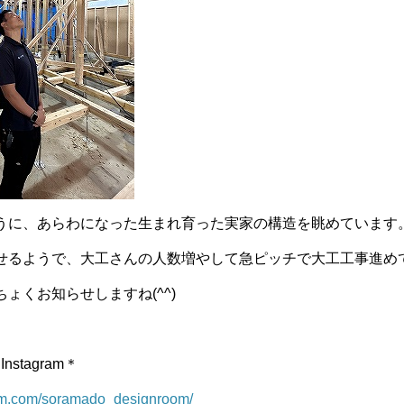
うに、あらわになった生まれ育った実家の構造を眺めています
るようで、大工さんの人数増やして急ピッチで大工工事進めてい
ょくお知らせしますね(^^)
stagram＊
ram.com/soramado_designroom/