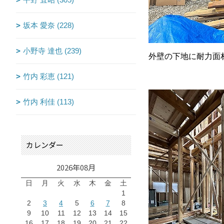
坂本 愛奈 (228)
小野寺 達也 (239)
外壁の下地に耐力面
竹内 彩恵 (121)
竹内 利佳 (113)
カレンダー
2026年08月
日
月
火
水
木
金
土
1
2
3
4
5
6
7
8
9
10
11
12
13
14
15
16
17
18
19
20
21
22