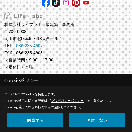
株式会社ライフラボ一級建築士事務所
〒700-0903
岡山市北区幸町8-13大西ビル２F
TEL：
086-235-4907
FAX：086-235-4908
＜営業時間＞9:00 ～17:00
＜定休日＞水曜
株式会社ライフラボ【福岡事務所】
Cookieポリシー
〒812-0024
福岡市博多区綱場町4-11 ５F
当サイトではCookieを使用します。
TEL：
092-409-9809
Cookieの使用に関する詳細は 「
プライバシーポリシー
」をご覧ください。
Cookieを受け入れるか拒否するか選択してください。
＜営業時間＞9:00 ～17:00
＜定休日＞水曜
同意する
同意しない
Copyright (c) Life-labo. All Rights Reserved.