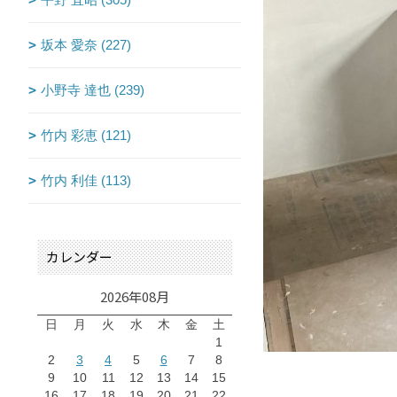
坂本 愛奈 (227)
小野寺 達也 (239)
竹内 彩恵 (121)
竹内 利佳 (113)
カレンダー
2026年08月
日
月
火
水
木
金
土
1
2
3
4
5
6
7
8
9
10
11
12
13
14
15
16
17
18
19
20
21
22