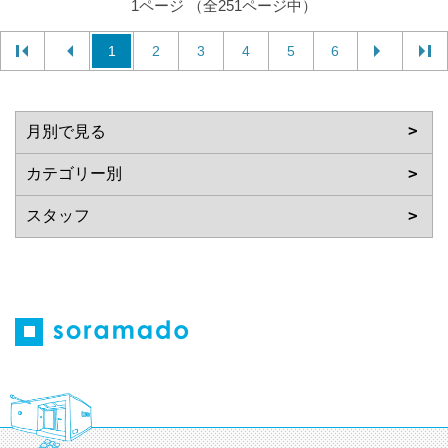
1ページ （全251ページ中）
1
2
3
4
5
6