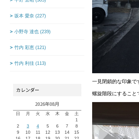
坂本 愛奈 (227)
小野寺 達也 (239)
竹内 彩恵 (121)
竹内 利佳 (113)
一見閉鎖的な印象で
カレンダー
螺旋階段にすること
2026年08月
日
月
火
水
木
金
土
1
2
3
4
5
6
7
8
9
10
11
12
13
14
15
16
17
18
19
20
21
22