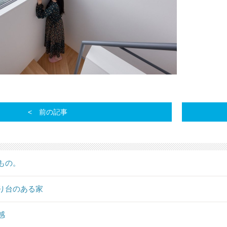
前の記事
もの。
り台のある家
感