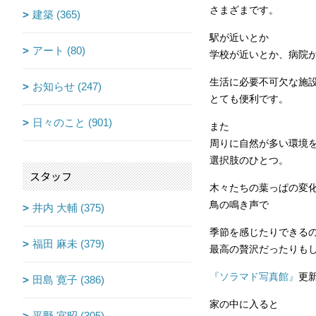
さまざまです。
建築 (365)
駅が近いとか
アート (80)
学校が近いとか、病院
生活に必要不可欠な施
お知らせ (247)
とても便利です。
日々のこと (901)
また
周りに自然が多い環境
選択肢のひとつ。
スタッフ
木々たちの葉っぱの変
鳥の鳴き声で
井内 大輔 (375)
季節を感じたりできる
福田 麻未 (379)
最高の贅沢だったりも
『ソラマド写真館』
更
田島 寛子 (386)
家の中に入ると
平野 宜昭 (305)