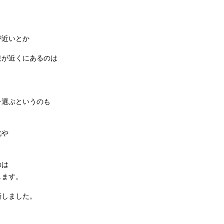
が近いとか
設が近くにあるのは
を選ぶというのも
化や
のは
します。
新しました。