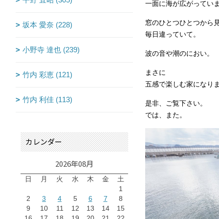
一面に海が広がってい
窓のひとつひとつから
坂本 愛奈 (228)
毎日違っていて。
小野寺 達也 (239)
波の音や潮のにおい。
まさに
竹内 彩恵 (121)
五感で楽しむ家になり
竹内 利佳 (113)
是非、ご覧下さい。
では、また。
カレンダー
2026年08月
日
月
火
水
木
金
土
1
2
3
4
5
6
7
8
9
10
11
12
13
14
15
16
17
18
19
20
21
22