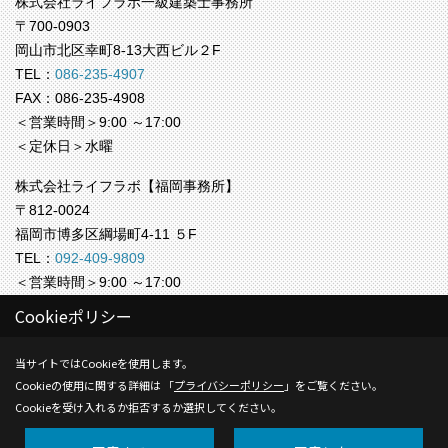
株式会社ライフラボ一級建築士事務所
〒700-0903
岡山市北区幸町8-13大西ビル２F
TEL：
086-235-4907
FAX：086-235-4908
＜営業時間＞9:00 ～17:00
＜定休日＞水曜
株式会社ライフラボ【福岡事務所】
〒812-0024
福岡市博多区綱場町4-11 ５F
TEL：
092-409-9809
＜営業時間＞9:00 ～17:00
＜定休日＞水曜
Cookieポリシー
Copyright (c) Life-labo. All Rights Reserved.
当サイトではCookieを使用します。
Cookieの使用に関する詳細は 「
プライバシーポリシー
」をご覧ください。
Produced by
ゴデスクリエイト
Cookieを受け入れるか拒否するか選択してください。