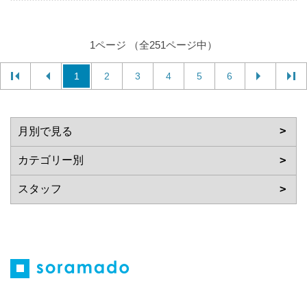
1ページ （全251ページ中）
1
2
3
4
5
6