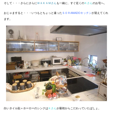
そして・・・さらにさらに
ＷＡＫＡＭさん
も一緒に、すぐ近くの
Ｋさん
のお宅へ。
おじゃますると・・・いつもとちょっと違った
ＳＯＲAMADOキッチン
が迎えてくれ
ます。
白いタイル貼＋ホーローのシンクは
Ｋさん
が最初からこだわっていたばしょ。