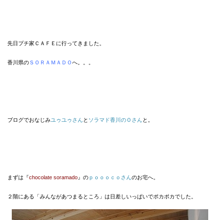
先日プチ家ＣＡＦＥに行ってきました。
香川県の
ＳＯＲＡＭＡＤＯ
へ。。。
ブログでおなじみ
ユゥユゥさん
と
ソラマド香川のＯさん
と。
まずは『
chocolate soramado
』の
ｐｏｏｏｃｏさん
のお宅へ。
２階にある「みんながあつまるところ」は日差しいっぱいでポカポカでした。