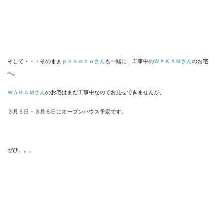
そして・・・そのまま
ｐｏｏｏｃｏさん
も一緒に、工事中の
ＷＡＫＡＭさん
のお宅
へ。
ＷＡＫＡＭさん
のお宅はまだ工事中なのでお見せできませんが、
３月５日・３月６日にオープンハウス予定です。
ぜひ。。。