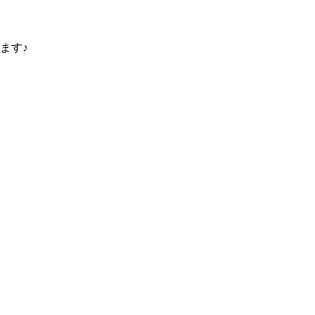
ます♪
。