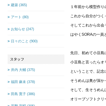
建築 (365)
１年前から模型作り
これから自分がつくっ
アート (80)
そしてこれから出会う
お知らせ (247)
はやくSORAの一
日々のこと (900)
先日、初めて小豆島
スタッフ
小豆島と言ったらオ
井内 大輔 (375)
ということで、記念
そうめんは奥が深か
福田 麻未 (378)
そして、生そうめん
田島 寛子 (386)
オリーブソフトクリ
平野 宜昭 (305)