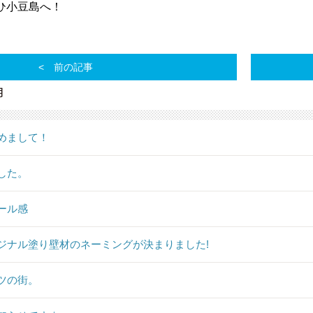
ひ小豆島へ！
前の記事
月
めまして！
した。
ール感
ジナル塗り壁材のネーミングが決まりました!
ツの街。