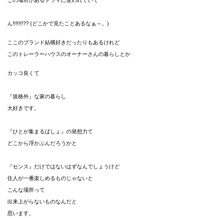
この場所があるドラマに使われていて
ん!!!!!!!?? (どこかで見たことあるなぁ～。)
ここのブランド結構好きだったりもあるけれど
このトレーラーハウスのオーナーさんの暮らしとか
カッコ良くて
『規格外』な家の暮らし
大好きです。
『ひとが集まるばしょ』の発想力て
どこから浮かぶんだろうかと
『センス』だけではないはずなんでしょうけど
住人が一番楽しめるものじゃないと
こんな場所って
出来上がらないものなんだと
思います。