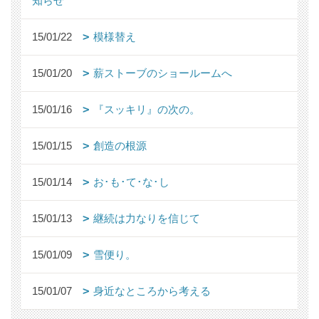
知らせ
15/01/22
模様替え
15/01/20
薪ストーブのショールームへ
15/01/16
『スッキリ』の次の。
15/01/15
創造の根源
15/01/14
お･も･て･な･し
15/01/13
継続は力なりを信じて
15/01/09
雪便り。
15/01/07
身近なところから考える