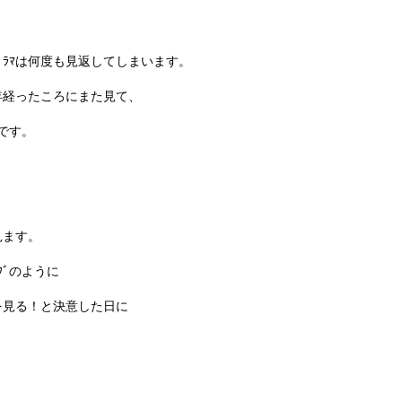
ﾞﾗﾏは何度も見返してしまいます。
年経ったころにまた見て、
ﾙです。
見ます。
ｸﾞのように
を見る！と決意した日に