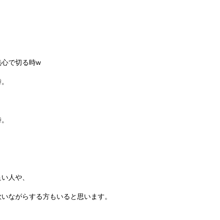
無心で切る時w
時。
時。
良い人や、
、歌いながらする方もいると思います。