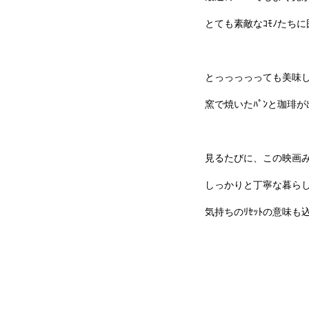
とても素敵なｺﾓﾉたち
とっっっっっても美味
窯で焼いたﾊﾟﾝと珈琲
見るたびに、この映画
しっかりと丁寧な暮ら
気持ちの
ﾘｾｯﾄの意味