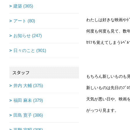
建築 (365)
わたしは好きな映画やﾄ
アート (80)
何度も何度も見て、数
お知らせ (247)
ｾﾘﾌも覚えてしまうﾚﾍﾞ
日々のこと (901)
スタッフ
もちろん新しいものも
井内 大輔 (375)
新しいものは先日のﾌﾞﾛ
天気が悪い日や、映画
福田 麻未 (379)
がっつり見ます。
田島 寛子 (386)
平野 宜昭 (305)