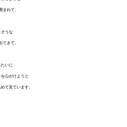
に囲まれて、
しそうな
が出てきて、
みたいに
しを心がけようと
も込めて見ています。