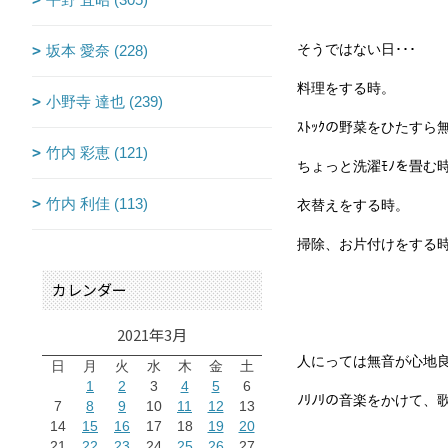
坂本 愛奈 (228)
そうではない日･･･
料理をする時。
小野寺 達也 (239)
ｽﾄｯｸの野菜をひたすら
竹内 彩恵 (121)
ちょっと洗濯ﾓﾉを畳む
竹内 利佳 (113)
衣替えをする時。
掃除、お片付けをする
カレンダー
2021年3月
人にっては無音が心地
日
月
火
水
木
金
土
1
2
3
4
5
6
ﾉﾘﾉﾘの音楽をかけて
7
8
9
10
11
12
13
14
15
16
17
18
19
20
21
22
23
24
25
26
27