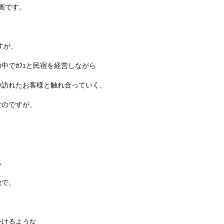
映画です。
すが、
中でｶﾌｪと民宿を経営しながら
や訪れたお客様と触れ合っていく、
なのですが、
る
敵で、
かけるような