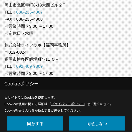
岡山市北区幸町8-13大西ビル２F
TEL：
086-235-4907
FAX：086-235-4908
＜営業時間＞9:00 ～17:00
＜定休日＞水曜
株式会社ライフラボ【福岡事務所】
〒812-0024
福岡市博多区綱場町4-11 ５F
TEL：
092-409-9809
＜営業時間＞9:00 ～17:00
＜定休日＞水曜
Cookieポリシー
Copyright (c) Life-labo. All Rights Reserved.
当サイトではCookieを使用します。
Cookieの使用に関する詳細は 「
プライバシーポリシー
」をご覧ください。
Produced by
ゴデスクリエイト
Cookieを受け入れるか拒否するか選択してください。
同意する
同意しない