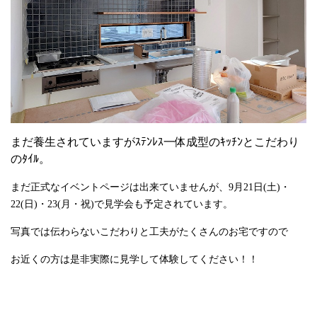
まだ養生されていますがｽﾃﾝﾚｽ一体成型のｷｯﾁﾝとこだわり
のﾀｲﾙ。
まだ正式なイベントページは出来ていませんが、9月
21
日
(
土
)
・
22(
日
)
・
23(
月・祝
)
で見学会も予定されています。
写真では伝わらないこだわりと工夫がたくさんのお宅ですので
お近くの方は是非実際に見学して体験してください！！