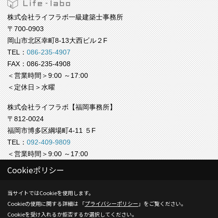
株式会社ライフラボ一級建築士事務所
〒700-0903
岡山市北区幸町8-13大西ビル２F
TEL：
086-235-4907
FAX：086-235-4908
＜営業時間＞9:00 ～17:00
＜定休日＞水曜
株式会社ライフラボ【福岡事務所】
〒812-0024
福岡市博多区綱場町4-11 ５F
TEL：
092-409-9809
＜営業時間＞9:00 ～17:00
＜定休日＞水曜
Cookieポリシー
Copyright (c) Life-labo. All Rights Reserved.
当サイトではCookieを使用します。
Cookieの使用に関する詳細は 「
プライバシーポリシー
」をご覧ください。
Produced by
ゴデスクリエイト
Cookieを受け入れるか拒否するか選択してください。