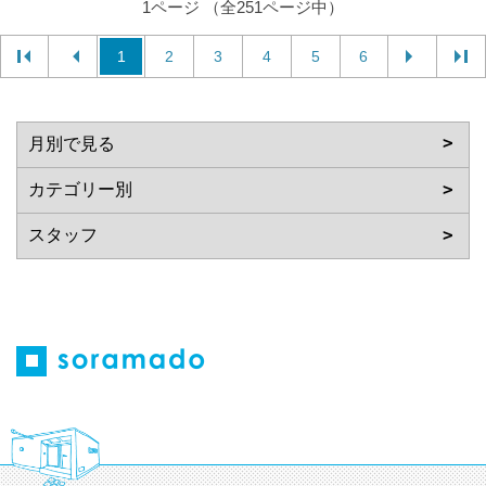
1ページ （全251ページ中）
1
2
3
4
5
6