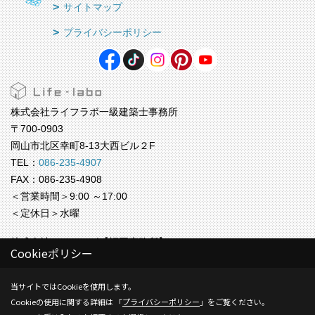
サイトマップ
プライバシーポリシー
株式会社ライフラボ一級建築士事務所
〒700-0903
岡山市北区幸町8-13大西ビル２F
TEL：
086-235-4907
FAX：086-235-4908
＜営業時間＞9:00 ～17:00
＜定休日＞水曜
株式会社ライフラボ【福岡事務所】
Cookieポリシー
〒812-0024
福岡市博多区綱場町4-11 ５F
当サイトではCookieを使用します。
TEL：
092-409-9809
Cookieの使用に関する詳細は 「
プライバシーポリシー
」をご覧ください。
＜営業時間＞9:00 ～17:00