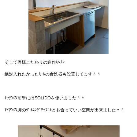
そして奥様こだわりの造作ｷｯﾁﾝ
絶対入れたかったﾐｰﾚの食洗器も設置してます＾＾
ｷｯﾁﾝの前壁にはSOLIDOを使いました＾＾
ｱｲｱﾝの脚のﾀﾞｲﾆﾝｸﾞﾃｰﾌﾞﾙとも合っていい空間が出来ました＾＾