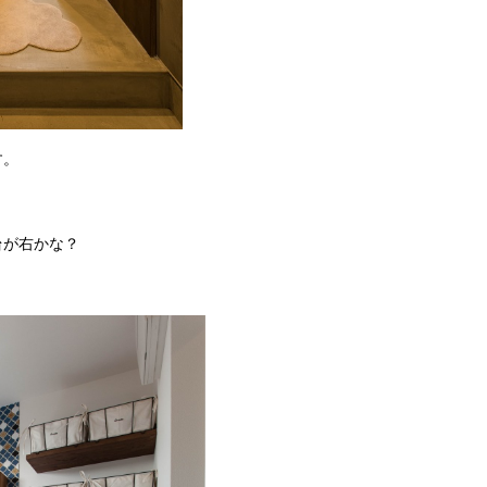
す。
台が右かな？