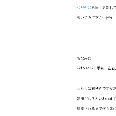
ｲﾝｽﾀｸﾞﾗﾑ
も日々更新し
覗いてみて下さい(^^)
ちなみに･･･
ｽﾏﾎをいじる手も、左右
わたしは右利きですがｽ
器用だね？といわれま
指摘されるまで何も気