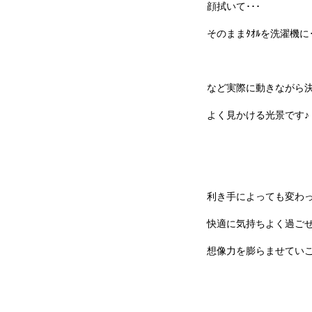
顔拭いて･･･
そのままﾀｵﾙを洗濯機に･
など実際に動きながら
よく見かける光景です♪
利き手によっても変わ
快適に気持ちよく過ご
想像力を膨らませていこ