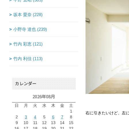
坂本 愛奈 (228)
小野寺 達也 (239)
竹内 彩恵 (121)
竹内 利佳 (113)
カレンダー
2026年08月
日
月
火
水
木
金
土
1
右に引きたいけど、左に
2
3
4
5
6
7
8
9
10
11
12
13
14
15
16
17
18
19
20
21
22