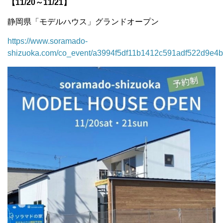
【11/20～11/21】
静岡県「モデルハウス」グランドオープン
https://www.soramado-
shizuoka.com/co_event/a3994f5df11b1412c591adf522d9e4b