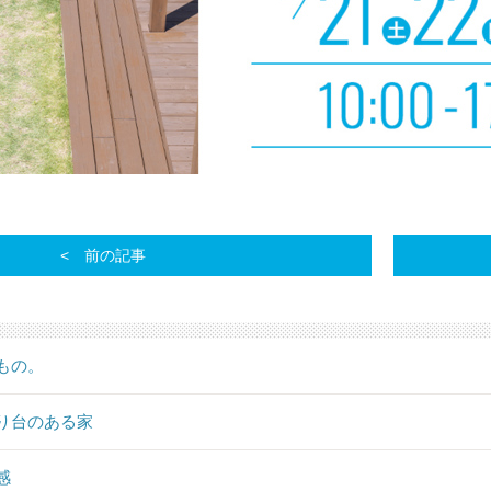
前の記事
もの。
り台のある家
感