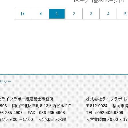
1ページ （全251ページ中）
1
2
3
4
5
リシー
社ライフラボ一級建築士事務所
株式会社ライフラボ【
0903
岡山市北区幸町8-13大西ビル２F
〒812-0024
福岡市博
86-235-4907
FAX：086-235-4908
TEL：
092-409-9809
間＞9:00 ～17:00
＜定休日＞水曜
＜営業時間＞9:00 ～1